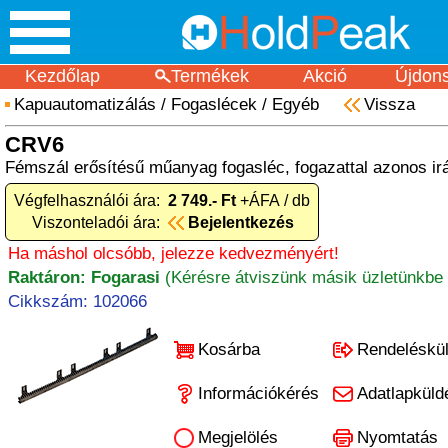
Kezdőlap
Termékek
Akció
Újdon
Kapuautomatizálás
/
Fogaslécek
/
Egyéb
Vissza
CRV6
Fémszál erősítésű műanyag fogasléc, fogazattal azonos irá
Végfelhasználói ára:
2 749.- Ft
+ÁFA / db
Viszonteladói ára:
Bejelentkezés
Ha máshol olcsóbb, jelezze kedvezményért!
Raktáron: Fogarasi
(Kérésre átviszünk másik üzletünkbe 
Cikkszám: 102066
Kosárba
Rendeléskü
Információkérés
Adatlapküld
Megjelölés
Nyomtatás