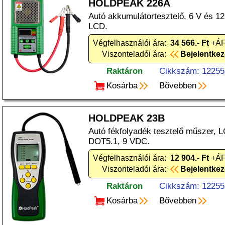
HOLDPEAK 226A
Autó akkumulátortesztelő, 6 V és 1
LCD.
Végfelhasználói ára:
34 566.- Ft
+ÁF
Viszonteladói ára:
Bejelentke
Raktáron
Cikkszám: 12255
Kosárba
Bővebben
HOLDPEAK 23B
Autó fékfolyadék tesztelő műszer,
DOT5.1, 9 VDC.
Végfelhasználói ára:
12 904.- Ft
+ÁF
Viszonteladói ára:
Bejelentke
Raktáron
Cikkszám: 12255
Kosárba
Bővebben