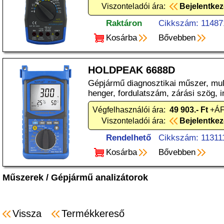
Viszonteladói ára:
Bejelentke
Raktáron
Cikkszám: 11487
Kosárba
Bővebben
HOLDPEAK 6688D
Gépjármű diagnosztikai műszer, mult
henger, fordulatszám, zárási szög, 
Végfelhasználói ára:
49 903.- Ft
+ÁF
Viszonteladói ára:
Bejelentke
Rendelhető
Cikkszám: 11311
Kosárba
Bővebben
Műszerek
/
Gépjármű analizátorok
Vissza
Termékkereső