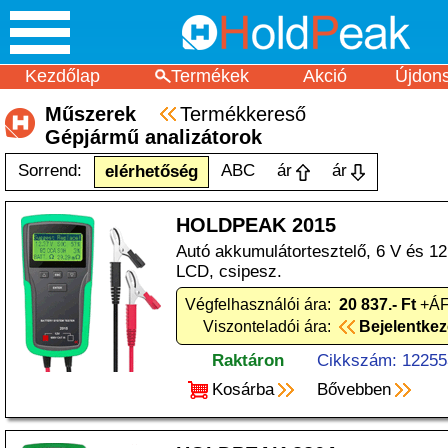
Kezdőlap
Termékek
Akció
Újdon
Műszerek
Termékkereső
Gépjármű analizátorok
Sorrend:
ABC
ár
ár
elérhetőség
HOLDPEAK 2015
Autó akkumulátortesztelő, 6 V és 1
LCD, csipesz.
Végfelhasználói ára:
20 837.- Ft
+ÁF
Viszonteladói ára:
Bejelentke
Raktáron
Cikkszám: 12255
Kosárba
Bővebben