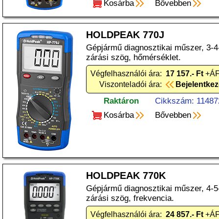
Kosárba
Bővebben
HOLDPEAK 770J
Gépjármű diagnosztikai műszer, 3-4
zárási szög, hőmérséklet.
Végfelhasználói ára:
17 157.- Ft
+ÁF
Viszonteladói ára:
Bejelentke
Raktáron
Cikkszám: 11487
Kosárba
Bővebben
HOLDPEAK 770K
Gépjármű diagnosztikai műszer, 4-5
zárási szög, frekvencia.
Végfelhasználói ára:
24 857.- Ft
+ÁF