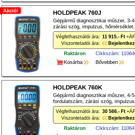
Akció!
HOLDPEAK 760J
Gépjármű diagnosztikai műszer, 3-4
zárási szög, impulzus, hőmérséklet.
Végfelhasználói ára:
11 915.- Ft
+ÁFA
Viszonteladói ára:
Bejelentke
Raktáron
Cikkszám: 11064
Kosárba
Bővebben
HOLDPEAK 760K
Gépjármű diagnosztikai műszer, 4-5
fordulatszám, zárási szög, impulzus
Végfelhasználói ára:
30 566.- Ft
+ÁF
Viszonteladói ára:
Bejelentke
Raktáron
Cikkszám: 11064