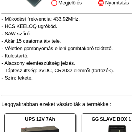
Megjelölés
Nyomtatás
- Működési frekvencia: 433.92MHz.
- HCS KEELOQ ugrókód.
- SAW szűrő.
- Akár 15 csatorna átvitele.
- Véletlen gombnyomás elleni gombtakaró tolótető.
- Kulcstartó.
- Alacsony elemfeszültség jelzés.
- Tápfeszültség: 3VDC, CR2032 elemről (tartozék).
- Szín: fekete.
Leggyakrabban ezeket vásárolták a termékkel:
UPS 12V 7Ah
GG SLAVE BOX 1