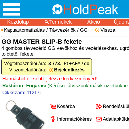
Kezdőlap
Termékek
Akció
Újdon
Kapuautomatizálás
/
Távvezérlők
/
GG
Vissza
GG MASTER SLIP-B fekete
4 gombos távvezérlő GG vevőkhöz és vezérlésekhez, ugr
tolótető, fekete.
Végfelhasználói ára:
3 773.- Ft
+ÁFA / db
Viszonteladói ára:
Bejelentkezés
Ha máshol olcsóbb, jelezze kedvezményért!
Raktáron: Fogarasi
(Kérésre átviszünk másik üzletünkbe 
Cikkszám: 112171
Kosárba
Rendeléskü
Információkérés
Adatlapküld