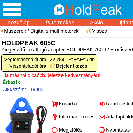
Kezdőlap
Termékek
Akció
Újdon
Műszerek
/
Digitális multiméterek
Vissza
HOLDPEAK 605C
Kiegészítő lakatfogó adapter HOLDPEAK 760D / E műszerh
Végfelhasználói ára:
22 284.- Ft
+ÁFA / db
Viszonteladói ára:
Bejelentkezés
Ha máshol olcsóbb, jelezze kedvezményért!
Érkezik
Cikkszám: 119365
Kosárba
Rendeléskü
Információkérés
Adatlapküld
Megjelölés
Nyomtatás