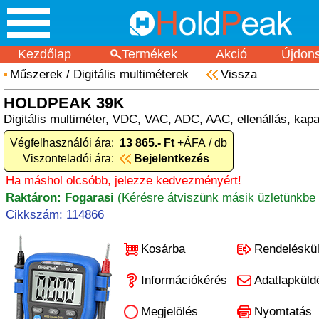
Kezdőlap
Termékek
Akció
Újdon
Műszerek
/
Digitális multiméterek
Vissza
HOLDPEAK 39K
Digitális multiméter, VDC, VAC, ADC, AAC, ellenállás, kapa
Végfelhasználói ára:
13 865.- Ft
+ÁFA / db
Viszonteladói ára:
Bejelentkezés
Ha máshol olcsóbb, jelezze kedvezményért!
Raktáron: Fogarasi
(Kérésre átviszünk másik üzletünkbe 
Cikkszám: 114866
Kosárba
Rendeléskü
Információkérés
Adatlapküld
Megjelölés
Nyomtatás