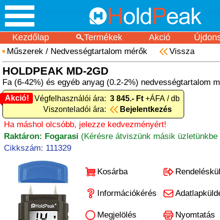
Kezdőlap
Termékek
Akció
Újdon
Műszerek
/
Nedvességtartalom mérők
Vissza
HOLDPEAK MD-2GD
Fa (6-42%) és egyéb anyag (0.2-2%) nedvességtartalom mé
Akció!
Akció! Végfelhasználói ára:
3 845.- Ft
+ÁFA / db
Viszonteladói ára:
Bejelentkezés
Ha máshol olcsóbb, jelezze kedvezményért!
Raktáron: Fogarasi
(Kérésre átviszünk másik üzletünkbe 
Cikkszám: 111329
Kosárba
Rendeléskü
Információkérés
Adatlapküld
Megjelölés
Nyomtatás