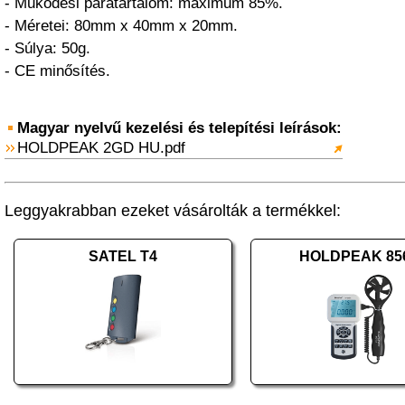
- Működési páratartalom: maximum 85%.
- Méretei: 80mm x 40mm x 20mm.
- Súlya: 50g.
- CE minősítés.
Magyar nyelvű kezelési és telepítési leírások:
HOLDPEAK 2GD HU.pdf
Leggyakrabban ezeket vásárolták a termékkel:
SATEL T4
HOLDPEAK 85