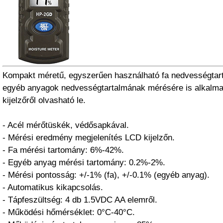
Kompakt méretű, egyszerűen használható fa nedvességtar
egyéb anyagok nedvességtartalmának mérésére is alkalma
kijelzőről olvasható le.
- Acél mérőtüskék, védősapkával.
- Mérési eredmény megjelenítés LCD kijelzőn.
- Fa mérési tartomány: 6%-42%.
- Egyéb anyag mérési tartomány: 0.2%-2%.
- Mérési pontosság: +/-1% (fa), +/-0.1% (egyéb anyag).
- Automatikus kikapcsolás.
- Tápfeszültség: 4 db 1.5VDC AA elemről.
- Működési hőmérséklet: 0°C-40°C.