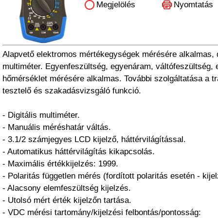
Megjelölés
Nyomtatás
Alapvető elektromos mértékegységek mérésére alkalmas, di
multiméter. Egyenfeszültség, egyenáram, váltófeszültség, e
hőmérséklet mérésére alkalmas. További szolgáltatása a tr
tesztelő és szakadásvizsgáló funkció.
- Digitális multiméter.
- Manuális méréshatár váltás.
- 3.1/2 számjegyes LCD kijelző, háttérvilágítással.
- Automatikus háttérvilágítás kikapcsolás.
- Maximális értékkijelzés: 1999.
- Polaritás független mérés (fordított polaritás esetén - kije
- Alacsony elemfeszültség kijelzés.
- Utolsó mért érték kijelzőn tartása.
- VDC mérési tartomány/kijelzési felbontás/pontosság: