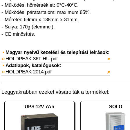
- Működési hőmérséklet: 0°C-40°C.
- Működési páratartalom: maximum 85%.
- Méretei: 69mm x 138mm x 31mm.
- Súlya: 170g (elemmel).
- CE minősítés.
Magyar nyelvű kezelési és telepítési leírások:
HOLDPEAK 36T HU.pdf
Adatlapok, katalógusok:
HOLDPEAK 2014.pdf
Leggyakrabban ezeket vásárolták a termékkel:
UPS 12V 7Ah
SOLO