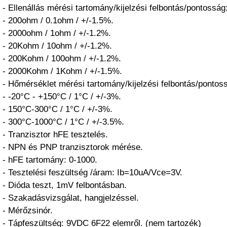
- Ellenállás mérési tartomány/kijelzési felbontás/pontosság
- 200ohm / 0.1ohm / +/-1.5%.
- 2000ohm / 1ohm / +/-1.2%.
- 20Kohm / 10ohm / +/-1.2%.
- 200Kohm / 100ohm / +/-1.2%.
- 2000Kohm / 1Kohm / +/-1.5%.
- Hőmérséklet mérési tartomány/kijelzési felbontás/pontos
- -20°C - +150°C / 1°C / +/-3%.
- 150°C-300°C / 1°C / +/-3%.
- 300°C-1000°C / 1°C / +/-3.5%.
- Tranzisztor hFE tesztelés.
- NPN és PNP tranzisztorok mérése.
- hFE tartomány: 0-1000.
- Tesztelési feszültség /áram: Ib=10uA/Vce=3V.
- Dióda teszt, 1mV felbontásban.
- Szakadásvizsgálat, hangjelzéssel.
- Mérőzsinór.
- Tápfeszültség: 9VDC 6F22 elemről. (nem tartozék)