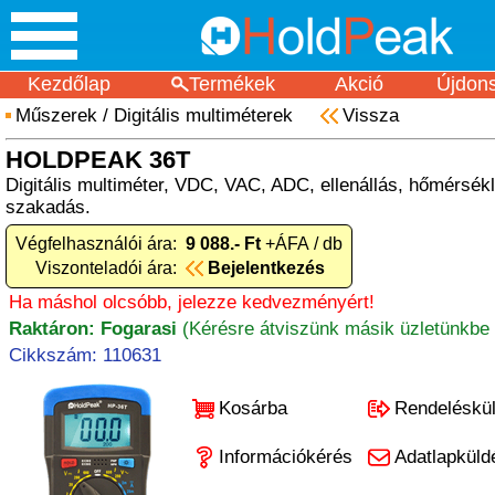
Kezdőlap
Termékek
Akció
Újdon
Műszerek
/
Digitális multiméterek
Vissza
HOLDPEAK 36T
Digitális multiméter, VDC, VAC, ADC, ellenállás, hőmérsékl
szakadás.
Végfelhasználói ára:
9 088.- Ft
+ÁFA / db
Viszonteladói ára:
Bejelentkezés
Ha máshol olcsóbb, jelezze kedvezményért!
Raktáron: Fogarasi
(Kérésre átviszünk másik üzletünkbe 
Cikkszám: 110631
Kosárba
Rendeléskü
Információkérés
Adatlapküld