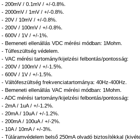
- 200mV / 0.1mV / +/-0.8%.
- 2000mV / 1mV / +/-0.8%.
- 20V / 10mV / +/-0.8%.
- 200V / 100mV / +/-0.8%.
- 600V / 1V / +/-1%.
- Bemeneti ellenállás VDC mérési módban: 1Mohm.
- Túlfeszültség védelem.
- VAC mérési tartomány/kijelzési felbontás/pontosság:
- 200V / 100mV / +/-1.5%.
- 600V / 1V / +/-1.5%.
- Váltófeszültség frekvenciatartománya: 40Hz-400Hz.
- Bemeneti ellenállás VAC mérési módban: 1Mohm.
- ADC mérési tartomány/kijelzési felbontás/pontosság:
- 2mA / 1uA / +/-1.2%.
- 20mA / 10uA / +/-1.2%.
- 200mA / 100uA / +/-2%.
- 10A / 10mA / +/-3%.
- Túláramvédelem belső 250mA olvadó biztosítékkal (kivét