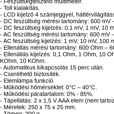
- Feszültségtesztelő multiméter.
- Toll kialakítás.
- LCD kijelző 4 számjeggyel, háttérvilágítás
- DC feszültség mérési tartomány: 600 mV 
- DC feszültség kijelzés: 0,1 mV, 1 mV, 10 
- AC feszültség mérési tartomány: 600 mV –
- AC feszültség kijelzés: 1 mV, 10 mV, 100 m
- Ellenállás mérési tartomány: 600 Ohm –
- Ellenállás kijelzés: 0,1 Ohm, 1 Ohm, 10 
KOhm, 10 KOhm.
- Automatikus kikapcsolás 15 perc után.
- Cserélhető biztosíték.
- Elemlámpa funkció.
- Működési hőmérséklet: 0°C – 40°C.
- Működési páratartalom: 0% - 85%.
- Tápellátás: 2 x 1,5 V AAA elem (nem tarto
- Méretek: 250 x 75 x 25 mm.
- Tömeg: 200 g.