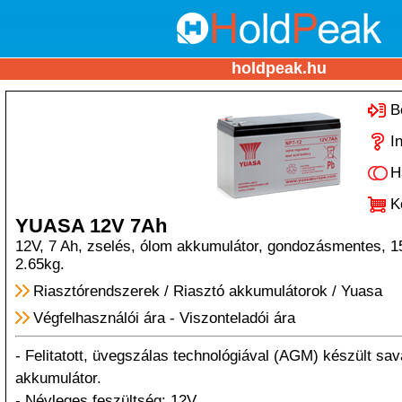
holdpeak.hu
B
I
H
K
YUASA 12V 7Ah
12V, 7 Ah, zselés, ólom akkumulátor, gondozásmentes,
2.65kg.
Riasztórendszerek
/
Riasztó akkumulátorok
/
Yuasa
Végfelhasználói ára
-
Viszonteladói ára
- Felitatott, üvegszálas technológiával (AGM) készült sa
akkumulátor.
- Névleges feszültség: 12V.