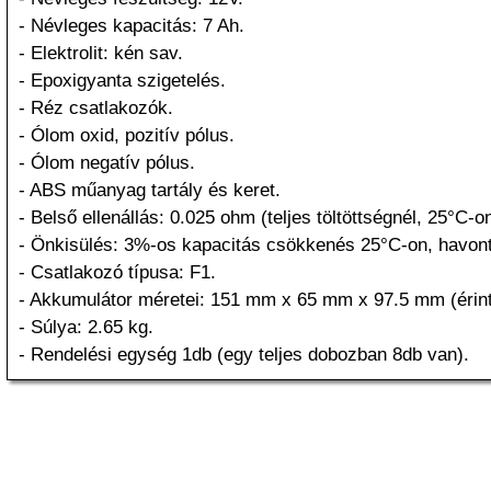
- Névleges kapacitás: 7 Ah.
- Elektrolit: kén sav.
- Epoxigyanta szigetelés.
- Réz csatlakozók.
- Ólom oxid, pozitív pólus.
- Ólom negatív pólus.
- ABS műanyag tartály és keret.
- Belső ellenállás: 0.025 ohm (teljes töltöttségnél, 25°C-on
- Önkisülés: 3%-os kapacitás csökkenés 25°C-on, havont
- Csatlakozó típusa: F1.
- Akkumulátor méretei: 151 mm x 65 mm x 97.5 mm (érint
- Súlya: 2.65 kg.
- Rendelési egység 1db (egy teljes dobozban 8db van).