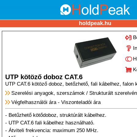
holdpeak.hu
B
I
H
K
UTP kötöző doboz CAT.6
UTP CAT.6 kötöző doboz, betőzhető, fali kábelhez, falon k
Szerelési anyagok, szerszámok
/
Strukturált szerelvé
Végfelhasználói ára
-
Viszonteladói ára
- Betűzhető kötődoboz, struktúrált kábelhez.
- UTP CAT.6 fali kábelhez használható.
- Átviteli frekvencia: maximum 250 MHz.